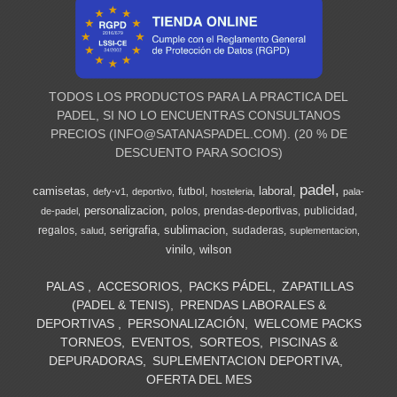
TODOS LOS PRODUCTOS PARA LA PRACTICA DEL
PADEL, SI NO LO ENCUENTRAS CONSULTANOS
PRECIOS (
INFO@SATANASPADEL.COM
). (20 % DE
DESCUENTO PARA SOCIOS)
padel
camisetas
laboral
futbol
defy-v1
deportivo
hosteleria
pala-
personalizacion
polos
prendas-deportivas
publicidad
de-padel
serigrafia
sublimacion
regalos
sudaderas
salud
suplementacion
vinilo
wilson
PALAS
ACCESORIOS
PACKS PÁDEL
ZAPATILLAS
(PADEL & TENIS)
PRENDAS LABORALES &
DEPORTIVAS
PERSONALIZACIÓN
WELCOME PACKS
TORNEOS
EVENTOS
SORTEOS
PISCINAS &
DEPURADORAS
SUPLEMENTACION DEPORTIVA
OFERTA DEL MES