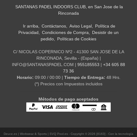
SANTANAS PADEL INDOORS CLUB, en San Jose de la
Rinconada
Ir arriba
Contáctanos
Aviso Legal
Política de
Privacidad
Condiciones de Compra
Desistir de un
pedido
Políticas de Cookies
C/ NICOLAS COPERNICO Nº2 - 41300 SAN JOSE DE LA
RINCONADA, Sevilla - (España) |
INFO@SANTANASPADEL.COM |
955185553
|
+34 605 88
73 36
Horario:
09:00 / 00:00 |
Tiempo de Entrega:
48 Hrs.
(*) Precios con Impuestos incluidos
Métodos de pago aceptados
Deuce.es | Workwear & Sports | SVQ Pool.es
- Copyright © 2026 [8163] - Con la tecnología