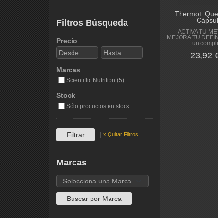
Thermo+ Que
Cápsul
Filtros Búsqueda
ACTIVA TU M
MEJORA TU DEFIN
Precio
un compl
23,92 
Marcas
Scientiffic Nutrition (5)
Stock
Sólo productos en stock
|
x Quitar Filtros
Marcas