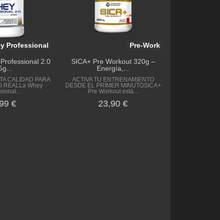
y Professional
Pre-Work
Professional 2.0
SICA+ Pre Workout 320g –
5g...
Energía,...
TA CALIDAD PARA
ACTIVA TU ENTRENAMIENTO
 REALLa Whey
DESDE EL PRIMER MINUTOSICA+
sional...
Pre Workout está...
99 €
23,90 €