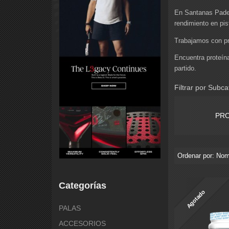
En Santanas Padel
rendimiento en pis
Trabajamos con pr
Encuentra proteína
partido.
Filtrar por Subca
PR
Ordenar por:
Nom
Categorías
Agotado
PALAS
ACCESORIOS