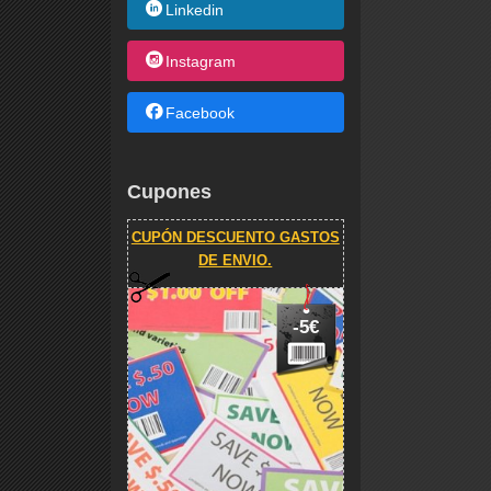
Linkedin
Instagram
Facebook
Cupones
CUPÓN DESCUENTO GASTOS
DE ENVIO.
-5€