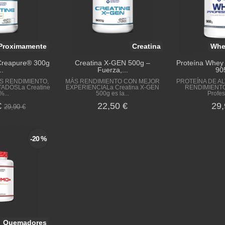
Proximamente
Creatina
Whe
Creapure® 300g
Creatina X-GEN 500g –
Proteína Whey 
..
Fuerza,...
90
S RENDIMIENTO,
MÁS RENDIMIENTO CON MEJOR
PROTEÍNA DE AL
ADOSLa Creatine
EXPERIENCIALa Creatina X-GEN
RENDIMIENTO
%...
500g es la...
Profes
€
22,50 €
29,
29,90 €
-20 %
Quemadores