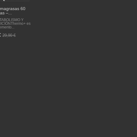
magrasas 60
as –...
ETABOLISMO Y
ICIÓNThermo+ es
emento...
€
29,90 €