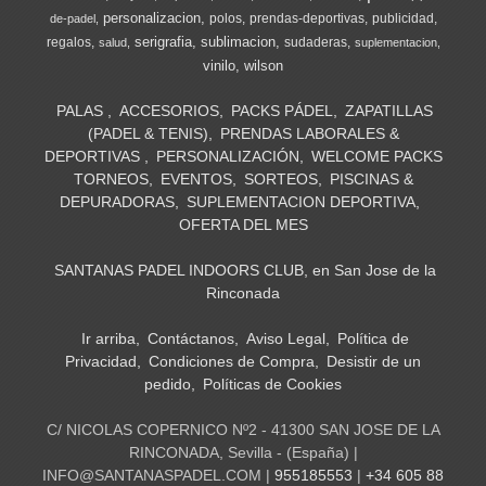
personalizacion
polos
prendas-deportivas
publicidad
de-padel
serigrafia
sublimacion
regalos
sudaderas
salud
suplementacion
vinilo
wilson
PALAS
ACCESORIOS
PACKS PÁDEL
ZAPATILLAS
(PADEL & TENIS)
PRENDAS LABORALES &
DEPORTIVAS
PERSONALIZACIÓN
WELCOME PACKS
TORNEOS
EVENTOS
SORTEOS
PISCINAS &
DEPURADORAS
SUPLEMENTACION DEPORTIVA
OFERTA DEL MES
SANTANAS PADEL INDOORS CLUB, en San Jose de la
Rinconada
Ir arriba
Contáctanos
Aviso Legal
Política de
Privacidad
Condiciones de Compra
Desistir de un
pedido
Políticas de Cookies
C/ NICOLAS COPERNICO Nº2 - 41300 SAN JOSE DE LA
RINCONADA, Sevilla - (España) |
INFO@SANTANASPADEL.COM |
955185553
|
+34 605 88