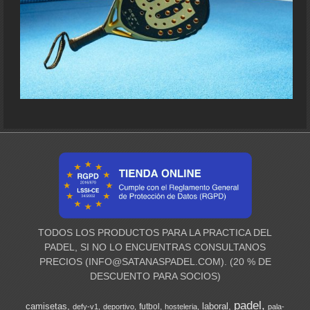
TODOS LOS PRODUCTOS PARA LA PRACTICA DEL
PADEL, SI NO LO ENCUENTRAS CONSULTANOS
PRECIOS (
INFO@SATANASPADEL.COM
). (20 % DE
DESCUENTO PARA SOCIOS)
padel
camisetas
laboral
futbol
defy-v1
deportivo
hosteleria
pala-