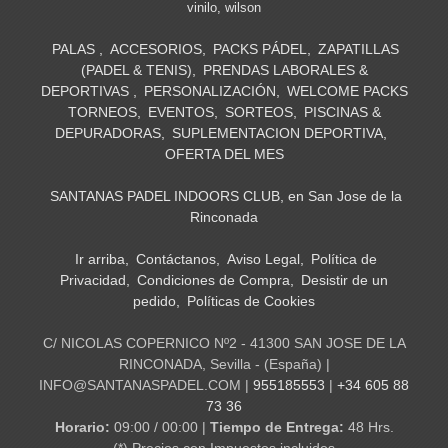
vinilo
wilson
PALAS
ACCESORIOS
PACKS PÁDEL
ZAPATILLAS
(PADEL & TENIS)
PRENDAS LABORALES &
DEPORTIVAS
PERSONALIZACIÓN
WELCOME PACKS
TORNEOS
EVENTOS
SORTEOS
PISCINAS &
DEPURADORAS
SUPLEMENTACION DEPORTIVA
OFERTA DEL MES
SANTANAS PADEL INDOORS CLUB, en San Jose de la
Rinconada
Ir arriba
Contáctanos
Aviso Legal
Política de
Privacidad
Condiciones de Compra
Desistir de un
pedido
Políticas de Cookies
C/ NICOLAS COPERNICO Nº2 - 41300 SAN JOSE DE LA
RINCONADA, Sevilla - (España) |
INFO@SANTANASPADEL.COM |
955185553
|
+34 605 88
73 36
Horario:
09:00 / 00:00 |
Tiempo de Entrega:
48 Hrs.
(*) Precios con Impuestos incluidos