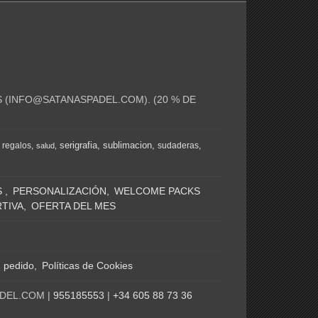
 (
INFO@SATANASPADEL.COM
). (20 % DE
serigrafia
sublimacion
regalos
sudaderas
salud
S
PERSONALIZACIÓN
WELCOME PACKS
TIVA
OFERTA DEL MES
n pedido
Políticas de Cookies
ADEL.COM |
955185553
|
+34 605 88 73 36