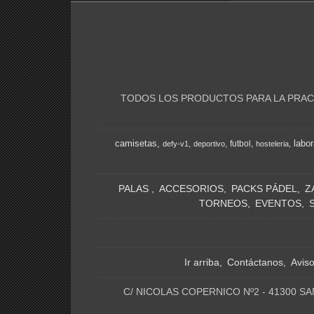
TODOS LOS PRODUCTOS PARA LA PRACT
camisetas
labor
futbol
defy-v1
deportivo
hosteleria
PALAS
ACCESORIOS
PACKS PÁDEL
Z
TORNEOS
EVENTOS
Ir arriba
Contáctanos
Avis
C/ NICOLAS COPERNICO Nº2 - 41300 SA