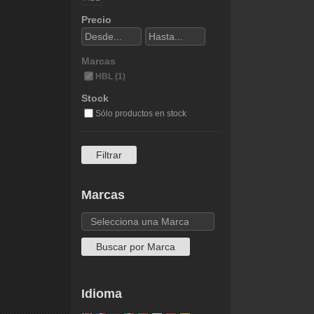
Precio
Marcas
HBL (1)
Stock
Sólo productos en stock
Marcas
Idioma