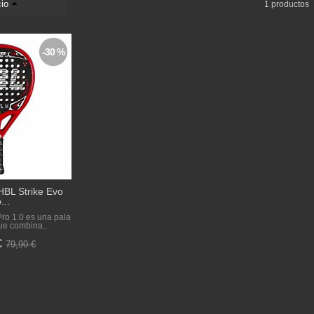
io
1 productos
-30 %
HBL Strike Evo
...
Pro 1.0 es una pala
ue combina...
€
79,90 €