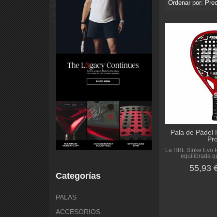
Ordenar por:
Prec
Pala de Pádel 
Pro
La HBL Strike Evo 
equilibrada q
55,93 
Categorías
PALAS
ACCESORIOS