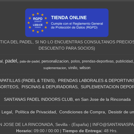
ICA DEL PADEL, SI NO LO ENCUENTRAS CONSULTANOS PRECIOS
DESCUENTO PARA SOCIOS)
padel
al
personalizacion
polos
prendas-deportivas
publicidad
pala-de-padel
vinilo
wilson
suplementacion
APATILLAS (PADEL & TENIS)
PRENDAS LABORALES & DEPORTIVA
SORTEOS
PISCINAS & DEPURADORAS
SUPLEMENTACION DEPOR
SANTANAS PADEL INDOORS CLUB, en San Jose de la Rinconada
o Legal
Política de Privacidad
Condiciones de Compra
Desistir de u
N JOSE DE LA RINCONADA, Sevilla - (España) | INFO@SANTANASP
Horario:
09:00 / 00:00 |
Tiempo de Entrega:
48 Hrs.