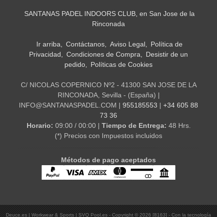
SANTANAS PADEL INDOORS CLUB, en San Jose de la
Rinconada
Ir arriba
Contáctanos
Aviso Legal
Política de
Privacidad
Condiciones de Compra
Desistir de un
pedido
Políticas de Cookies
C/ NICOLAS COPERNICO Nº2 - 41300 SAN JOSE DE LA
RINCONADA, Sevilla - (España) |
INFO@SANTANASPADEL.COM |
955185553
|
+34 605 88
73 36
Horario:
09:00 / 00:00 |
Tiempo de Entrega:
48 Hrs.
(*) Precios con Impuestos incluidos
Métodos de pago aceptados
Deuce.es | Workwear & Sports | SVQ Pool.es
- Copyright © 2026 [8163] - Con la tecnología