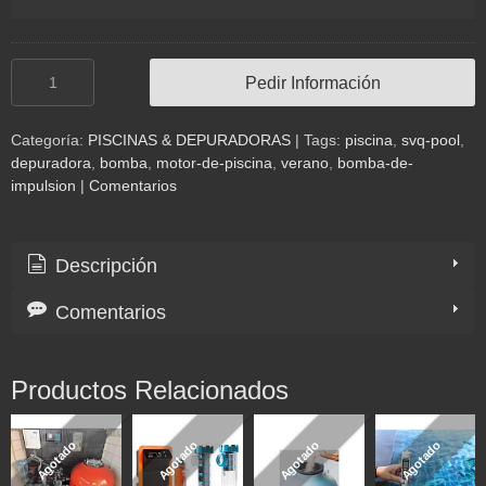
Pedir Información
Categoría:
PISCINAS & DEPURADORAS
|
Tags:
piscina
svq-pool
depuradora
bomba
motor-de-piscina
verano
bomba-de-
impulsion
|
Comentarios
Descripción
Comentarios
Productos Relacionados
Agotado
Agotado
Agotado
Agotado