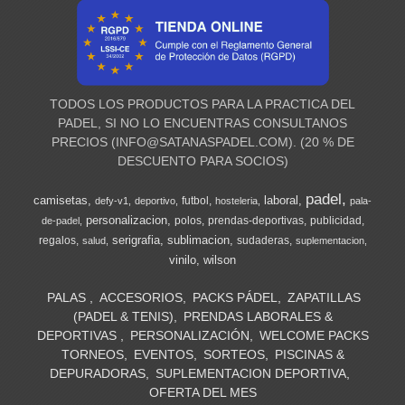
TODOS LOS PRODUCTOS PARA LA PRACTICA DEL
PADEL, SI NO LO ENCUENTRAS CONSULTANOS
PRECIOS (
INFO@SATANASPADEL.COM
). (20 % DE
DESCUENTO PARA SOCIOS)
padel
camisetas
laboral
futbol
defy-v1
deportivo
hosteleria
pala-
personalizacion
polos
prendas-deportivas
publicidad
de-padel
serigrafia
sublimacion
regalos
sudaderas
salud
suplementacion
vinilo
wilson
PALAS
ACCESORIOS
PACKS PÁDEL
ZAPATILLAS
(PADEL & TENIS)
PRENDAS LABORALES &
DEPORTIVAS
PERSONALIZACIÓN
WELCOME PACKS
TORNEOS
EVENTOS
SORTEOS
PISCINAS &
DEPURADORAS
SUPLEMENTACION DEPORTIVA
OFERTA DEL MES