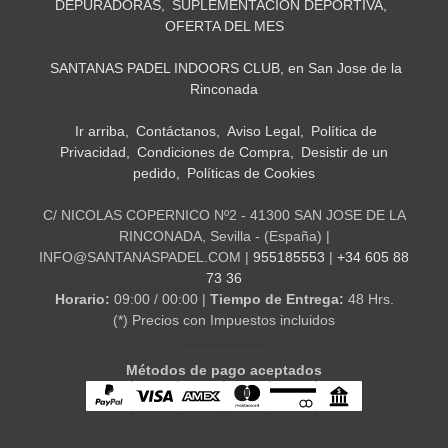
DEPURADORAS
SUPLEMENTACION DEPORTIVA
OFERTA DEL MES
SANTANAS PADEL INDOORS CLUB, en San Jose de la
Rinconada
Ir arriba
Contáctanos
Aviso Legal
Política de
Privacidad
Condiciones de Compra
Desistir de un
pedido
Políticas de Cookies
C/ NICOLAS COPERNICO Nº2 - 41300 SAN JOSE DE LA
RINCONADA, Sevilla - (España) |
INFO@SANTANASPADEL.COM |
955185553
|
+34 605 88
73 36
Horario:
09:00 / 00:00 |
Tiempo de Entrega:
48 Hrs.
(*) Precios con Impuestos incluidos
Métodos de pago aceptados