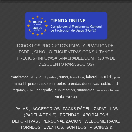
TODOS LOS PRODUCTOS PARA LA PRACTICA DEL
PADEL, SI NO LO ENCUENTRAS CONSULTANOS
PRECIOS (
INFO@SATANASPADEL.COM
). (20 % DE
DESCUENTO PARA SOCIOS)
padel
camisetas
laboral
futbol
defy-v1
deportivo
hosteleria
pala-
personalizacion
polos
prendas-deportivas
publicidad
de-padel
serigrafia
sublimacion
regalos
sudaderas
salud
suplementacion
vinilo
wilson
PALAS
ACCESORIOS
PACKS PÁDEL
ZAPATILLAS
(PADEL & TENIS)
PRENDAS LABORALES &
DEPORTIVAS
PERSONALIZACIÓN
WELCOME PACKS
TORNEOS
EVENTOS
SORTEOS
PISCINAS &