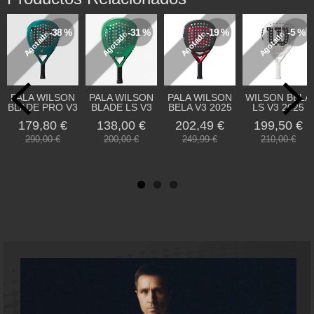
-38 %
-31 %
-19 %
-5 %
Agotado
Agotado
Agotado
Agotado
PALA WILSON
PALA WILSON
PALA WILSON
WILSON BELA
BLADE PRO V3
BLADE LS V3
BELA V3 2025
LS V3 2025
179,80 €
138,00 €
202,49 €
199,50 €
290,00 €
200,00 €
249,99 €
210,00 €