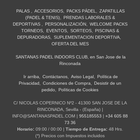
PALAS
ACCESORIOS
PACKS PÁDEL
ZAPATILLAS
(PADEL & TENIS)
PRENDAS LABORALES &
DEPORTIVAS
PERSONALIZACIÓN
WELCOME PACKS
TORNEOS
EVENTOS
SORTEOS
PISCINAS &
DEPURADORAS
SUPLEMENTACION DEPORTIVA
OFERTA DEL MES
SANTANAS PADEL INDOORS CLUB, en San Jose de la
Rinconada
Ir arriba
Contáctanos
Aviso Legal
Política de
Privacidad
Condiciones de Compra
Desistir de un
pedido
Políticas de Cookies
C/ NICOLAS COPERNICO Nº2 - 41300 SAN JOSE DE LA
RINCONADA, Sevilla - (España) |
INFO@SANTANASPADEL.COM |
955185553
|
+34 605 88
73 36
Horario:
09:00 / 00:00 |
Tiempo de Entrega:
48 Hrs.
(*) Precios con Impuestos incluidos