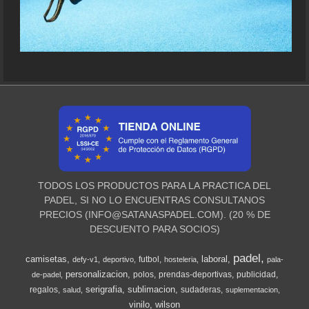
TODOS LOS PRODUCTOS PARA LA PRACTICA DEL
PADEL, SI NO LO ENCUENTRAS CONSULTANOS
PRECIOS (
INFO@SATANASPADEL.COM
). (20 % DE
DESCUENTO PARA SOCIOS)
padel
camisetas
laboral
futbol
defy-v1
deportivo
hosteleria
pala-
personalizacion
polos
prendas-deportivas
publicidad
de-padel
serigrafia
sublimacion
regalos
sudaderas
salud
suplementacion
vinilo
wilson