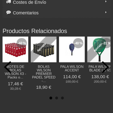
Costes de Envío
Comentarios
Productos Relacionados
-42 %
-40 %
-31 %
Agotado
Agotado
BOTES DE
BOLAS
PALA WILSON
PALA WILSON
BOLAS
WILSON
ACCENT
BLADE LS V3
WILSON X3 -
PREMIER
114,00 €
138,00 €
Packs o...
PADEL SPEED
-...
190,00 €
200,00 €
17,46 €
18,90 €
30,28 €