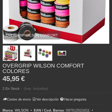
OVERGRIP WILSON COMFORT
OVERGRIP WILSON COMFORT
COLORES
45,95 €
2 En Stock
-
(Imp. Incluidos)
Costes de envío
Ver descripción
Hacer pregunta
Marca
:
WILSON
•
EAN / Cod. Barras
:
097512521611
•