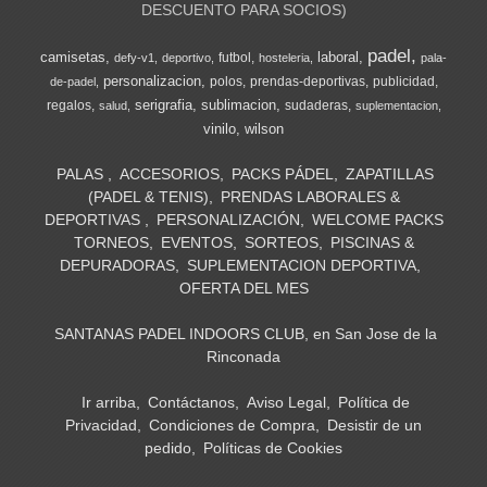
DESCUENTO PARA SOCIOS)
padel
camisetas
laboral
futbol
defy-v1
deportivo
hosteleria
pala-
personalizacion
polos
prendas-deportivas
publicidad
de-padel
serigrafia
sublimacion
regalos
sudaderas
salud
suplementacion
vinilo
wilson
PALAS
ACCESORIOS
PACKS PÁDEL
ZAPATILLAS
(PADEL & TENIS)
PRENDAS LABORALES &
DEPORTIVAS
PERSONALIZACIÓN
WELCOME PACKS
TORNEOS
EVENTOS
SORTEOS
PISCINAS &
DEPURADORAS
SUPLEMENTACION DEPORTIVA
OFERTA DEL MES
SANTANAS PADEL INDOORS CLUB, en San Jose de la
Rinconada
Ir arriba
Contáctanos
Aviso Legal
Política de
Privacidad
Condiciones de Compra
Desistir de un
pedido
Políticas de Cookies