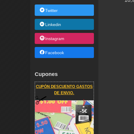
10,
Twitter
Linkedin
Instagram
Facebook
Cupones
CUPÓN DESCUENTO GASTOS
DE ENVIO.
-5€