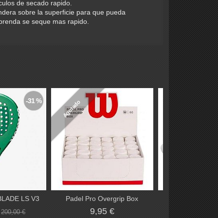
culos de secado rapido.
endera sobre la superficie para que pueda
 prenda se seque mas rapido.
-31 %
Agotado
BLADE LS V3
Padel Pro Overgrip Box
Zapatillas Wilso
Blanco.
€
9,95 €
200,00 €