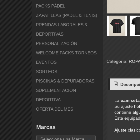
PACKS PÁDEL
ZAPATILLAS (PADEL & TENIS)
PRENDAS LABORALES &
DEPORTIVAS
PERSONALIZACIÓN
WELCOME PACKS TORNEOS
Categoría:
ROPA
EVENTOS
SORTEOS
PISCINAS & DEPURADORAS
Descripc
SUPLEMENTACION
DEPORTIVA
La
camiseta
Su ajuste ho
OFERTA DEL MES
contiene alg
Esta equipado
Marcas
Ajuste clasic