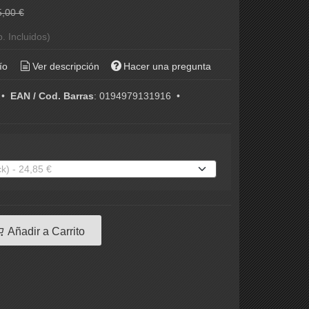
5,00 €
. Incluidos)
ío
Ver descripción
Hacer una pregunta
•
EAN / Cod. Barras
:
0194979131916
•
Añadir a Carrito