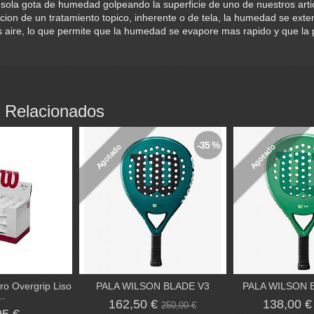
sola gota de humedad golpeando la superficie de uno de nuestros arti
acion de un tratamiento topico, inherente o de tela, la humedad se ext
 aire, lo que permite que la humedad se evapore mas rapido y que la
 Relacionados
-35 %
Agotado
Agotado
ro Overgrip Liso
PALA WILSON BLADE V3
PALA WILSON 
..
162,50 €
138,00 
250,00 €