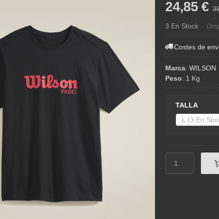
24,85 €
3
3 En Stock
-
(Imp
Costes de env
Marca
:
WILSON
Peso
:
1 Kg
TALLA