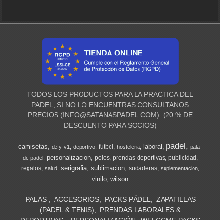
TODOS LOS PRODUCTOS PARA LA PRACTICA DEL
PADEL, SI NO LO ENCUENTRAS CONSULTANOS
PRECIOS (
INFO@SATANASPADEL.COM
). (20 % DE
DESCUENTO PARA SOCIOS)
padel
camisetas
laboral
futbol
defy-v1
deportivo
hosteleria
pala-
personalizacion
polos
prendas-deportivas
publicidad
de-padel
serigrafia
sublimacion
regalos
sudaderas
salud
suplementacion
vinilo
wilson
PALAS
ACCESORIOS
PACKS PÁDEL
ZAPATILLAS
(PADEL & TENIS)
PRENDAS LABORALES &