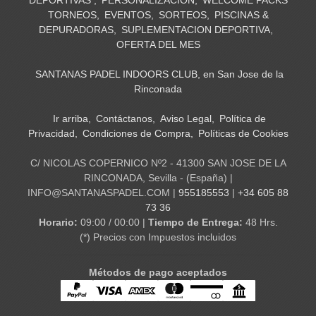
DEPORTIVAS
PERSONALIZACIÓN
WELCOME PACKS
TORNEOS
EVENTOS
SORTEOS
PISCINAS &
DEPURADORAS
SUPLEMENTACION DEPORTIVA
OFERTA DEL MES
SANTANAS PADEL INDOORS CLUB, en San Jose de la
Rinconada
Ir arriba
Contáctanos
Aviso Legal
Política de
Privacidad
Condiciones de Compra
Políticas de Cookies
C/ NICOLAS COPERNICO Nº2 - 41300 SAN JOSE DE LA
RINCONADA, Sevilla - (España) |
INFO@SANTANASPADEL.COM |
955185553
|
+34 605 88
73 36
Horario:
09:00 / 00:00 |
Tiempo de Entrega:
48 Hrs.
(*) Precios con Impuestos incluidos
Métodos de pago aceptados