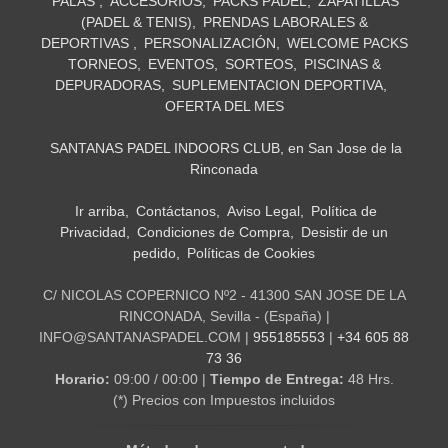
PALAS
ACCESORIOS
PACKS PÁDEL
ZAPATILLAS
(PADEL & TENIS)
PRENDAS LABORALES &
DEPORTIVAS
PERSONALIZACIÓN
WELCOME PACKS
TORNEOS
EVENTOS
SORTEOS
PISCINAS &
DEPURADORAS
SUPLEMENTACION DEPORTIVA
OFERTA DEL MES
SANTANAS PADEL INDOORS CLUB, en San Jose de la
Rinconada
Ir arriba
Contáctanos
Aviso Legal
Política de
Privacidad
Condiciones de Compra
Desistir de un
pedido
Políticas de Cookies
C/ NICOLAS COPERNICO Nº2 - 41300 SAN JOSE DE LA
RINCONADA, Sevilla - (España) |
INFO@SANTANASPADEL.COM |
955185553
|
+34 605 88
73 36
Horario:
09:00 / 00:00 |
Tiempo de Entrega:
48 Hrs.
(*) Precios con Impuestos incluidos