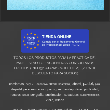
TODOS LOS PRODUCTOS PARA LA PRACTICA DEL
PADEL, SI NO LO ENCUENTRAS CONSULTANOS
PRECIOS (
INFO@SATANASPADEL.COM
). (20 % DE
DESCUENTO PARA SOCIOS)
padel
camisetas
laboral
futbol
defy-v1
deportivo
hosteleria
pala-
personalizacion
polos
prendas-deportivas
publicidad
de-padel
serigrafia
sublimacion
regalos
sudaderas
salud
suplementacion
vinilo
wilson