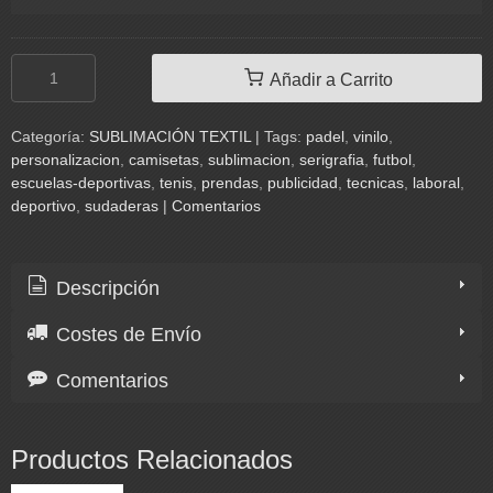
Añadir a Carrito
Categoría:
SUBLIMACIÓN TEXTIL
|
Tags:
padel
vinilo
personalizacion
camisetas
sublimacion
serigrafia
futbol
escuelas-deportivas
tenis
prendas
publicidad
tecnicas
laboral
deportivo
sudaderas
|
Comentarios
Descripción
Costes de Envío
Comentarios
Productos Relacionados