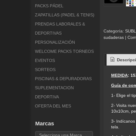
PACKS PÁDEL
ZAPATILLAS (PADEL & TENIS)
PRENDAS LABORALES &
Categoría:
SUBL
DEPORTIVAS
sudaderas
|
Com
PERSONALIZACIÓN
WELCOME PACKS TORNEOS
Descripc
EVENTOS
SORTEOS
MEDIDA
:
15
PISCINAS & DEPURADORAS
Guía de co
SUPLEMENTACION
1- Elige el t
DEPORTIVA
2- Visita nue
OFERTA DEL MES
10x10cm, pec
3- Indícanos
Marcas
tela.