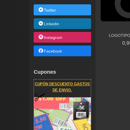
Twitter
Linkedin
LOGOTIPO
Instagram
0,9
Facebook
Cupones
CUPÓN DESCUENTO GASTOS
DE ENVIO.
-5€