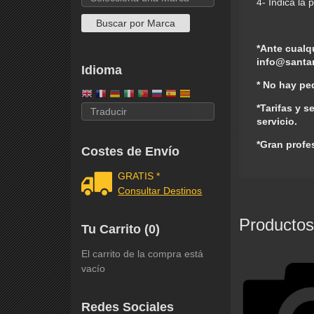
4- Indica la 
*Ante cualq
info@santa
Idioma
* No hay pe
*Tarifas y s
servicio.
*Gran profe
Costes de Envío
GRATIS *
Consultar Destinos
Productos
Tu Carrito (0)
El carrito de la compra está
vacío
Redes Sociales