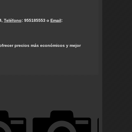
4,
Teléfono
: 955185553 o
Email
:
 ofrecer precios más económicos y mejor