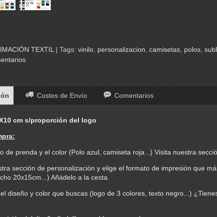
IMACIÓN TEXTIL
|
Tags:
vinilo
personalizacion
camisetas
polos
sub
entarios
ión
Costes de Envío
Comentarios
X10 cm s/proporción del logo
mpra:
ipo de prenda y el color (Polo azul, camiseta roja...) Visita nuestra secció
stra sección de personalización y elige el formato de impresión que má
ho 20x15cm...) Añádelo a la cesta.
 el diseño y color que buscas (logo de 3 colores, texto negro...) ¿Tie