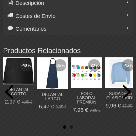
Descripción
Costes de Envío
Comentarios
Productos Relacionados
-40 %
-35 %
-20 %
-45 %
DELANTAL
POLO
SUDADERA
CORTO
DELANTAL
LABORAL
CLASICA KIDS
LARGO
2,97 €
PREMIUN
4,95 €
9,96 €
6,47 €
17,95 €
9,95 €
7,96 €
9,95 €