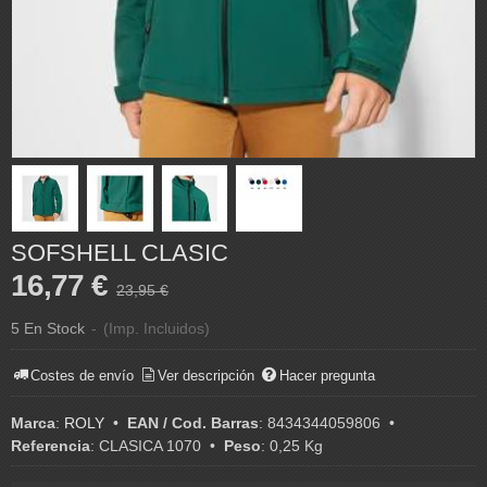
SOFSHELL CLASIC
16,77 €
23,95 €
5 En Stock
-
(Imp. Incluidos)
Costes de envío
Ver descripción
Hacer pregunta
Marca
:
ROLY
•
EAN / Cod. Barras
:
8434344059806
•
Referencia
:
CLASICA 1070
•
Peso
:
0,25 Kg