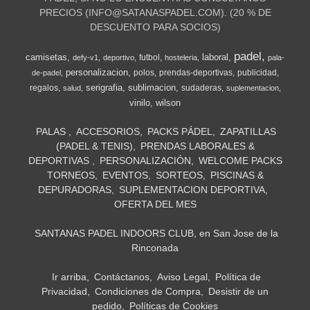
PRECIOS (
INFO@SATANASPADEL.COM
). (20 % DE
DESCUENTO PARA SOCIOS)
padel
camisetas
laboral
futbol
defy-v1
deportivo
hosteleria
pala-
personalizacion
polos
prendas-deportivas
publicidad
de-padel
serigrafia
sublimacion
regalos
sudaderas
salud
suplementacion
vinilo
wilson
PALAS
ACCESORIOS
PACKS PÁDEL
ZAPATILLAS
(PADEL & TENIS)
PRENDAS LABORALES &
DEPORTIVAS
PERSONALIZACIÓN
WELCOME PACKS
TORNEOS
EVENTOS
SORTEOS
PISCINAS &
DEPURADORAS
SUPLEMENTACION DEPORTIVA
OFERTA DEL MES
SANTANAS PADEL INDOORS CLUB, en San Jose de la
Rinconada
Ir arriba
Contáctanos
Aviso Legal
Política de
Privacidad
Condiciones de Compra
Desistir de un
pedido
Políticas de Cookies