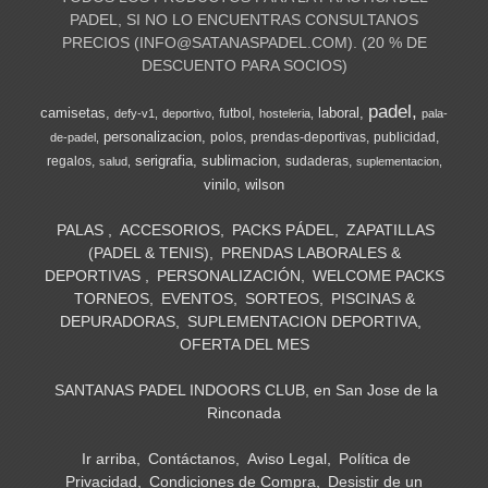
PADEL, SI NO LO ENCUENTRAS CONSULTANOS
PRECIOS (
INFO@SATANASPADEL.COM
). (20 % DE
DESCUENTO PARA SOCIOS)
padel
camisetas
laboral
futbol
defy-v1
deportivo
hosteleria
pala-
personalizacion
polos
prendas-deportivas
publicidad
de-padel
serigrafia
sublimacion
regalos
sudaderas
salud
suplementacion
vinilo
wilson
PALAS
ACCESORIOS
PACKS PÁDEL
ZAPATILLAS
(PADEL & TENIS)
PRENDAS LABORALES &
DEPORTIVAS
PERSONALIZACIÓN
WELCOME PACKS
TORNEOS
EVENTOS
SORTEOS
PISCINAS &
DEPURADORAS
SUPLEMENTACION DEPORTIVA
OFERTA DEL MES
SANTANAS PADEL INDOORS CLUB, en San Jose de la
Rinconada
Ir arriba
Contáctanos
Aviso Legal
Política de
Privacidad
Condiciones de Compra
Desistir de un