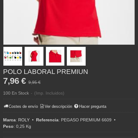
POLO LABORAL PREMIUN
7,96 €
9,95 €
100 En Stock
-
(Imp. Incluidos)
Costes de envío
Ver descripción
Hacer pregunta
Marca
:
ROLY
•
Referencia
:
PEGASO PREMIUM 6609
•
Peso
:
0,25 Kg