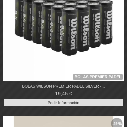
BOLAS PREMIER PADEL
BOLAS WILSON PREMIER PADEL SILVER -...
19,45 €
Pedir Información
-29 %