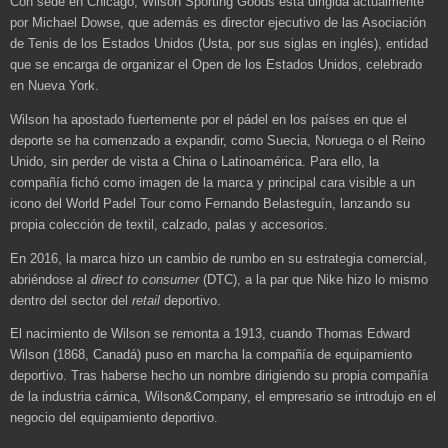
Con sede en Chicago, Wilson Sporting Goods está dirigida actualmente
por Michael Dowse, que además es director ejecutivo de las Asociación
de Tenis de los Estados Unidos (Usta, por sus siglas en inglés), entidad
que se encarga de organizar el Open de los Estados Unidos, celebrado
en Nueva York.
Wilson ha apostado fuertemente por el pádel en los países en que el
deporte se ha comenzado a expandir, como Suecia, Noruega o el Reino
Unido, sin perder de vista a China o Latinoamérica. Para ello, la
compañía fichó como imagen de la marca y principal cara visible a un
icono del World Padel Tour como Fernando Belasteguín, lanzando su
propia colección de textil, calzado, palas y accesorios.
En 2016, la marca hizo un cambio de rumbo en su estrategia comercial,
abriéndose al
direct to consumer
(DTC), a la par que Nike hizo lo mismo
dentro del sector del
retail
deportivo.
El nacimiento de Wilson se remonta a 1913, cuando Thomas Edward
Wilson (1868, Canadá) puso en marcha la compañía de equipamiento
deportivo. Tras haberse hecho un nombre dirigiendo su propia compañía
de la industria cárnica, Wilson&Company, el empresario se introdujo en el
negocio del equipamiento deportivo.