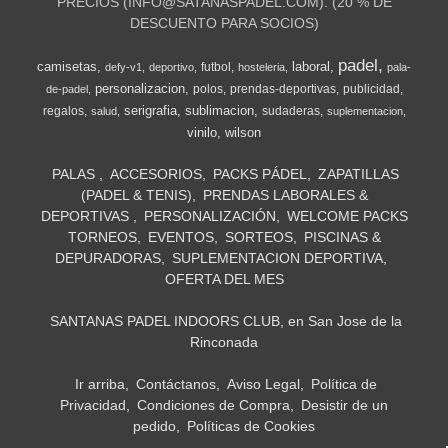
PRECIOS (
INFO@SATANASPADEL.COM
). (20 % DE
DESCUENTO PARA SOCIOS)
padel
camisetas
laboral
futbol
defy-v1
deportivo
hosteleria
pala-
personalizacion
polos
prendas-deportivas
publicidad
de-padel
serigrafia
sublimacion
regalos
sudaderas
salud
suplementacion
vinilo
wilson
PALAS
ACCESORIOS
PACKS PÁDEL
ZAPATILLAS
(PADEL & TENIS)
PRENDAS LABORALES &
DEPORTIVAS
PERSONALIZACIÓN
WELCOME PACKS
TORNEOS
EVENTOS
SORTEOS
PISCINAS &
DEPURADORAS
SUPLEMENTACION DEPORTIVA
OFERTA DEL MES
SANTANAS PADEL INDOORS CLUB, en San Jose de la
Rinconada
Ir arriba
Contáctanos
Aviso Legal
Política de
Privacidad
Condiciones de Compra
Desistir de un
pedido
Políticas de Cookies