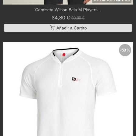
Camiseta Wilson Bela M Players...
34,80 €
60,00 €
Añadir a Carrito
-50 %