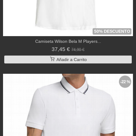
50% DESCUENTO
Camiseta Wilson Bela M Players...
37,45 €
74,90 €
Añadir a Carrito
-22 %