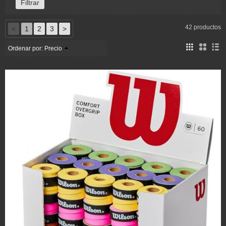
42 productos
<
1
2
3
>
Ordenar por:
Precio