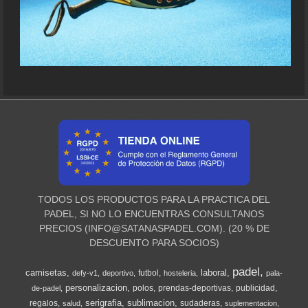
TODOS LOS PRODUCTOS PARA LA PRACTICA DEL
PADEL, SI NO LO ENCUENTRAS CONSULTANOS
PRECIOS (
INFO@SATANASPADEL.COM
). (20 % DE
DESCUENTO PARA SOCIOS)
padel
camisetas
laboral
futbol
defy-v1
deportivo
hosteleria
pala-
personalizacion
polos
prendas-deportivas
publicidad
de-padel
serigrafia
sublimacion
regalos
sudaderas
salud
suplementacion