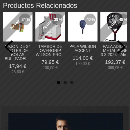
Productos Relacionados
-24 %
-39 %
-40 %
-48 %
Agotado
Agotado
Agotado
CAJON DE 24
TAMBOR DE
PALA WILSON
PALA ADIDAS
BOTES DE
OVERGRIP
ACCENT
METALBONE
BOLAS
WILSON PRO...
3.3 2024 - Ale...
114,00 €
BULLPADEL...
79,95 €
192,37 €
190,00 €
17,94 €
130,00 €
369,95 €
23,60 €