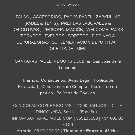
vinilo
wilson
PALAS
ACCESORIOS
PACKS PÁDEL
ZAPATILLAS
(PADEL & TENIS)
PRENDAS LABORALES &
DEPORTIVAS
PERSONALIZACIÓN
WELCOME PACKS
TORNEOS
EVENTOS
SORTEOS
PISCINAS &
DEPURADORAS
SUPLEMENTACION DEPORTIVA
OFERTA DEL MES
SANTANAS PADEL INDOORS CLUB, en San Jose de la
Rinconada
Ir arriba
Contáctanos
Aviso Legal
Política de
Privacidad
Condiciones de Compra
Desistir de un
pedido
Políticas de Cookies
C/ NICOLAS COPERNICO Nº2 - 41300 SAN JOSE DE LA
RINCONADA, Sevilla - (España) |
INFO@SANTANASPADEL.COM |
955185553
|
+34 605 88
73 36
Horario:
09:00 / 00:00 |
Tiempo de Entrega:
48 Hrs.