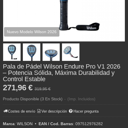
Nuevo Modelo Wilson 2026
Pala de Pádel Wilson Endure Pro V1 2026
– Potencia Sólida, Máxima Durabilidad y
Control Estable
271,96 €
319,95 €
Producto Disponible
(3 En Stock)
-
(Imp. Incluidos)
Costes de envío
Ver descripción
Hacer pregunta
Marca
:
WILSON
•
EAN / Cod. Barras
:
097512976282