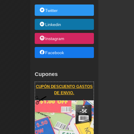
Twitter
Linkedin
Instagram
Facebook
Cupones
CUPÓN DESCUENTO GASTOS
DE ENVIO.
-5€