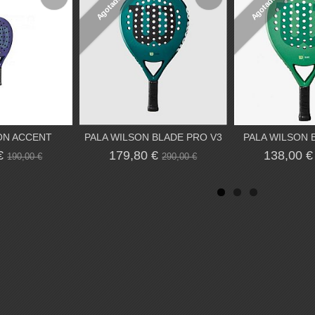
Agotado
Agotado
ON ACCENT
PALA WILSON BLADE PRO V3
PALA WILSON 
 €
179,80 €
138,00 
190,00 €
290,00 €