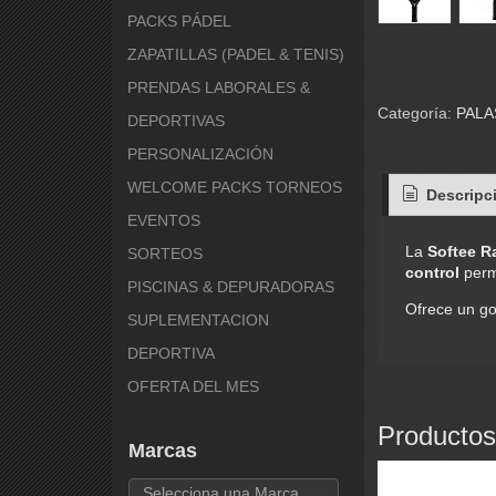
PACKS PÁDEL
ZAPATILLAS (PADEL & TENIS)
PRENDAS LABORALES &
Categoría:
PAL
DEPORTIVAS
PERSONALIZACIÓN
WELCOME PACKS TORNEOS
Descripc
EVENTOS
La
Softee R
SORTEOS
control
permi
PISCINAS & DEPURADORAS
Ofrece un go
SUPLEMENTACION
DEPORTIVA
OFERTA DEL MES
Productos
Marcas