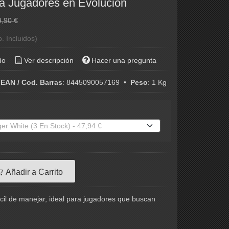
ra Jugadores en Evolución
9,90 €
. Incluidos)
ío
Ver descripción
Hacer una pregunta
•
EAN / Cod. Barras
:
8445090057169
•
Peso
:
1 Kg
Añadir a Carrito
cil de manejar, ideal para jugadores que buscan
.