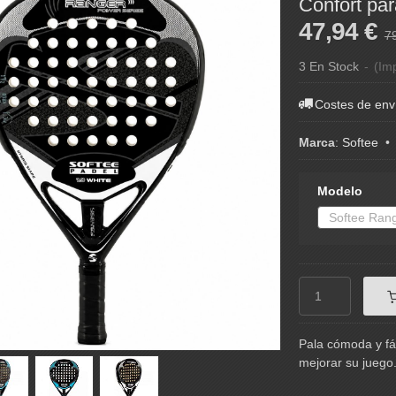
Confort pa
47,94 €
7
3 En Stock
-
(Imp
Costes de env
Marca
:
Softee
Modelo
Pala cómoda y fá
mejorar su juego