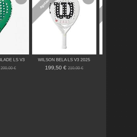
Agotado
Agotado
BLADE LS V3
WILSON BELA LS V3 2025
WILSON BELA P
€
199,50 €
291,40 €
200,00 €
210,00 €