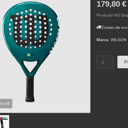
179,80 
Producto NO Dis
Costes de env
Marca
:
WILSON
P
ro v3