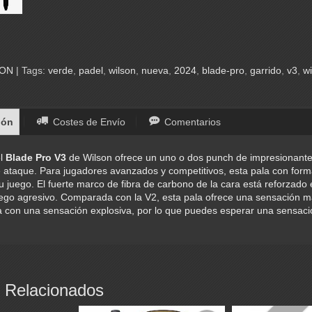
SON
|
Tags:
verde
padel
wilson
nueva
2024
blade-pro
garrido
v3
wi
ión
Costes de Envío
Comentarios
el
Blade Pro V3
de Wilson ofrece un uno o dos punch de impresionante p
 ataque. Para jugadores avanzados y competitivos, esta pala con forma
tu juego. El fuerte marco de fibra de carbono de la cara está reforzado
uego agresivo. Comparada con la V2, esta pala ofrece una sensación má
 con una sensación explosiva, por lo que puedes esperar una sensació
 Relacionados