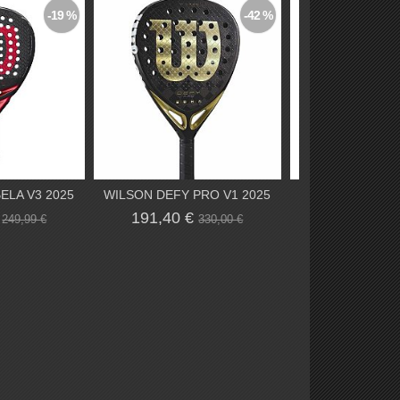
-19 %
-42 %
ELA V3 2025
WILSON DEFY PRO V1 2025
WILSON DEFY L
€
191,40 €
165,56 €
249,99 €
330,00 €