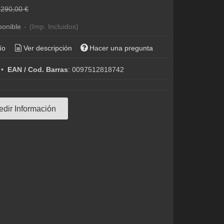
€
290,00 €
ponible
-
(Imp. Incluidos)
ío
Ver descripción
Hacer una pregunta
•
EAN / Cod. Barras
:
0097512818742
edir Información