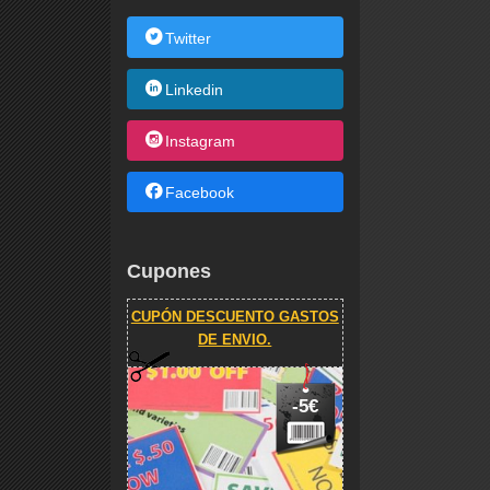
Twitter
Linkedin
Instagram
Facebook
Cupones
CUPÓN DESCUENTO GASTOS
DE ENVIO.
-5€