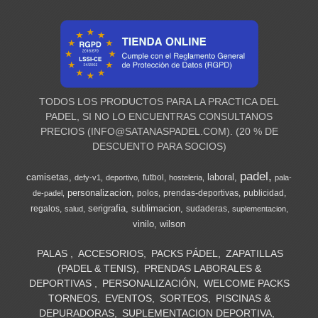
TODOS LOS PRODUCTOS PARA LA PRACTICA DEL
PADEL, SI NO LO ENCUENTRAS CONSULTANOS
PRECIOS (
INFO@SATANASPADEL.COM
). (20 % DE
DESCUENTO PARA SOCIOS)
padel
camisetas
laboral
futbol
defy-v1
deportivo
hosteleria
pala-
personalizacion
polos
prendas-deportivas
publicidad
de-padel
serigrafia
sublimacion
regalos
sudaderas
salud
suplementacion
vinilo
wilson
PALAS
ACCESORIOS
PACKS PÁDEL
ZAPATILLAS
(PADEL & TENIS)
PRENDAS LABORALES &
DEPORTIVAS
PERSONALIZACIÓN
WELCOME PACKS
TORNEOS
EVENTOS
SORTEOS
PISCINAS &
DEPURADORAS
SUPLEMENTACION DEPORTIVA