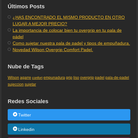
Últimos Posts
¿HAS ENCONTRADO EL MISMO PRODUCTO EN OTRO
LUGAR A MEJOR PRECIO?
La importancia de colocar bien tu overgrip en tu pala de
pádel
Como sujetar nuestra pala de padel y tipos de empuñadura.
Novedad Wilson Overgrip Comfort Padel.
Nube de Tags
Wilson
agarre
empunadura
grip
liso
overgrip
padel
pala-de-padel
confort
sujeccion
sujetar
Redes Sociales
Twitter
Linkedin