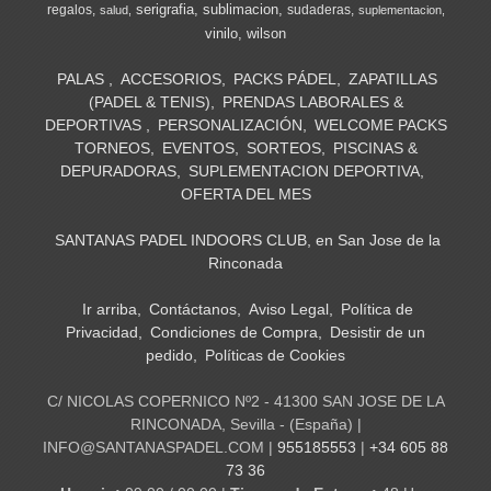
serigrafia
sublimacion
regalos
sudaderas
salud
suplementacion
vinilo
wilson
PALAS
ACCESORIOS
PACKS PÁDEL
ZAPATILLAS
(PADEL & TENIS)
PRENDAS LABORALES &
DEPORTIVAS
PERSONALIZACIÓN
WELCOME PACKS
TORNEOS
EVENTOS
SORTEOS
PISCINAS &
DEPURADORAS
SUPLEMENTACION DEPORTIVA
OFERTA DEL MES
SANTANAS PADEL INDOORS CLUB, en San Jose de la
Rinconada
Ir arriba
Contáctanos
Aviso Legal
Política de
Privacidad
Condiciones de Compra
Desistir de un
pedido
Políticas de Cookies
C/ NICOLAS COPERNICO Nº2 - 41300 SAN JOSE DE LA
RINCONADA, Sevilla - (España) |
INFO@SANTANASPADEL.COM |
955185553
|
+34 605 88
73 36