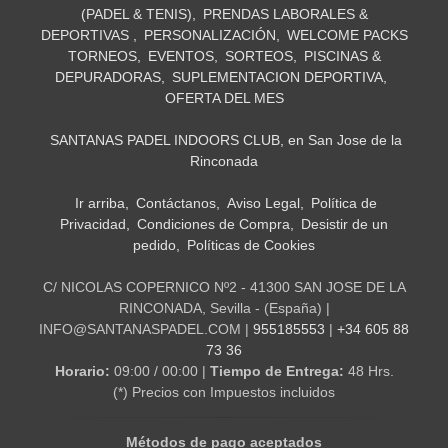
(PADEL & TENIS)
PRENDAS LABORALES &
DEPORTIVAS
PERSONALIZACIÓN
WELCOME PACKS
TORNEOS
EVENTOS
SORTEOS
PISCINAS &
DEPURADORAS
SUPLEMENTACION DEPORTIVA
OFERTA DEL MES
SANTANAS PADEL INDOORS CLUB, en San Jose de la
Rinconada
Ir arriba
Contáctanos
Aviso Legal
Política de
Privacidad
Condiciones de Compra
Desistir de un
pedido
Políticas de Cookies
C/ NICOLAS COPERNICO Nº2 - 41300 SAN JOSE DE LA
RINCONADA, Sevilla - (España) |
INFO@SANTANASPADEL.COM |
955185553
|
+34 605 88
73 36
Horario:
09:00 / 00:00 |
Tiempo de Entrega:
48 Hrs.
(*) Precios con Impuestos incluidos
Métodos de pago aceptados