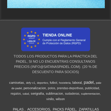
TODOS LOS PRODUCTOS PARA LA PRACTICA DEL
PADEL, SI NO LO ENCUENTRAS CONSULTANOS
PRECIOS (
INFO@SATANASPADEL.COM
). (20 % DE
DESCUENTO PARA SOCIOS)
padel
camisetas
laboral
futbol
defy-v1
deportivo
hosteleria
pala-
personalizacion
polos
prendas-deportivas
publicidad
de-padel
serigrafia
sublimacion
regalos
sudaderas
salud
suplementacion
vinilo
wilson
PALAS
ACCESORIOS
PACKS PÁDEL
ZAPATILLAS