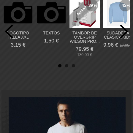
-39 %
-45 %
Agotado
LOGOTIPO
TEXTOS
TAMBOR DE
SUDADERA
TALLA XXL
OVERGRIP
CLASICA KIDS
1,50 €
WILSON PRO...
3,15 €
9,96 €
17,95 €
79,95 €
130,00 €